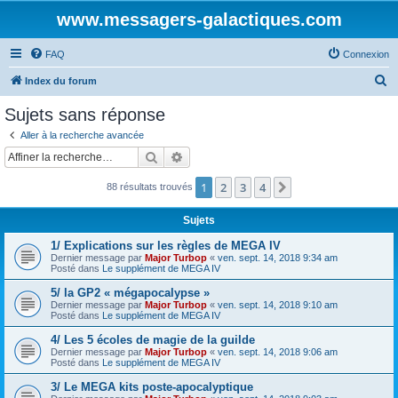
www.messagers-galactiques.com
FAQ
Connexion
R
Index du forum
e
Sujets sans réponse
c
Aller à la recherche avancée
h
Rechercher
Recherche avancée
e
1
2
3
4
Suivante
88 résultats trouvés
r
c
Sujets
h
1/ Explications sur les règles de MEGA IV
e
Dernier message par
Major Turbop
«
ven. sept. 14, 2018 9:34 am
Posté dans
Le supplément de MEGA IV
r
5/ la GP2 « mégapocalypse »
Dernier message par
Major Turbop
«
ven. sept. 14, 2018 9:10 am
Posté dans
Le supplément de MEGA IV
4/ Les 5 écoles de magie de la guilde
Dernier message par
Major Turbop
«
ven. sept. 14, 2018 9:06 am
Posté dans
Le supplément de MEGA IV
3/ Le MEGA kits poste-apocalyptique