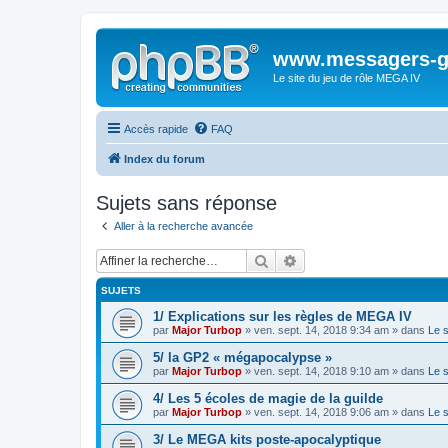
www.messagers-g
Le site du jeu de rôle MEGA IV
Accès rapide
FAQ
Index du forum
Sujets sans réponse
Aller à la recherche avancée
Rechercher
Recherche avancée
SUJETS
1/ Explications sur les règles de MEGA IV
par
Major Turbop
» ven. sept. 14, 2018 9:34 am » dans
Le 
5/ la GP2 « mégapocalypse »
par
Major Turbop
» ven. sept. 14, 2018 9:10 am » dans
Le 
4/ Les 5 écoles de magie de la guilde
par
Major Turbop
» ven. sept. 14, 2018 9:06 am » dans
Le 
3/ Le MEGA kits poste-apocalyptique