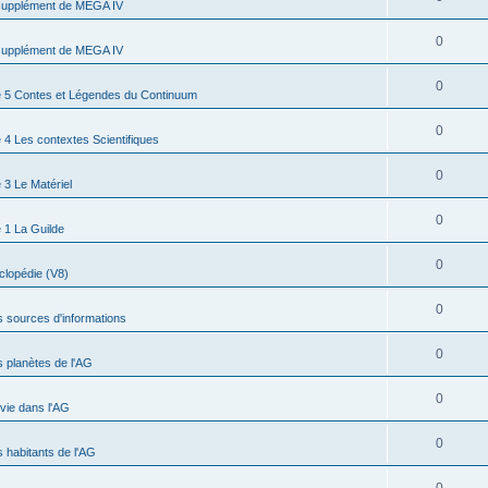
supplément de MEGA IV
0
supplément de MEGA IV
0
 5 Contes et Légendes du Continuum
0
4 Les contextes Scientifiques
0
3 Le Matériel
0
 1 La Guilde
0
clopédie (V8)
0
s sources d'informations
0
s planètes de l'AG
0
 vie dans l'AG
0
s habitants de l'AG