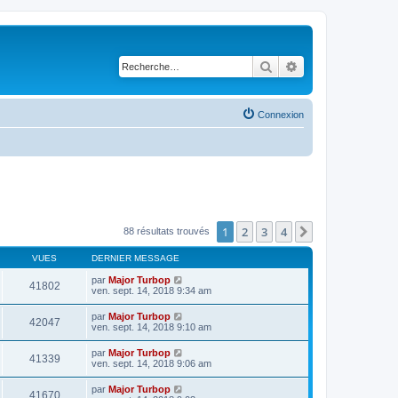
Rechercher
Recherche avancé
Connexion
1
2
3
4
Suivante
88 résultats trouvés
VUES
DERNIER MESSAGE
par
Major Turbop
41802
ven. sept. 14, 2018 9:34 am
par
Major Turbop
42047
ven. sept. 14, 2018 9:10 am
par
Major Turbop
41339
ven. sept. 14, 2018 9:06 am
par
Major Turbop
41670