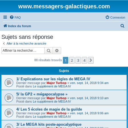
www.messagers-galactiques.com
FAQ
Connexion
R
Index du forum
e
Sujets sans réponse
c
Aller à la recherche avancée
h
Rechercher
Recherche avancée
e
1
2
3
4
Suivante
88 résultats trouvés
r
c
Sujets
h
1/ Explications sur les règles de MEGA IV
e
Dernier message par
Major Turbop
«
ven. sept. 14, 2018 9:34 am
Posté dans
Le supplément de MEGA IV
r
5/ la GP2 « mégapocalypse »
Dernier message par
Major Turbop
«
ven. sept. 14, 2018 9:10 am
Posté dans
Le supplément de MEGA IV
4/ Les 5 écoles de magie de la guilde
Dernier message par
Major Turbop
«
ven. sept. 14, 2018 9:06 am
Posté dans
Le supplément de MEGA IV
3/ Le MEGA kits poste-apocalyptique