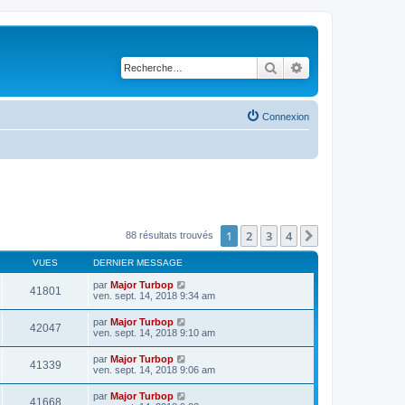
Rechercher
Recherche avancé
Connexion
1
2
3
4
Suivante
88 résultats trouvés
VUES
DERNIER MESSAGE
par
Major Turbop
41801
ven. sept. 14, 2018 9:34 am
par
Major Turbop
42047
ven. sept. 14, 2018 9:10 am
par
Major Turbop
41339
ven. sept. 14, 2018 9:06 am
par
Major Turbop
41668