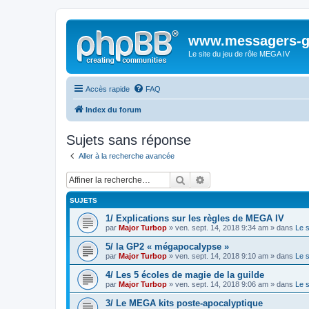
www.messagers-g
Le site du jeu de rôle MEGA IV
Accès rapide
FAQ
Index du forum
Sujets sans réponse
Aller à la recherche avancée
Rechercher
Recherche avancée
SUJETS
1/ Explications sur les règles de MEGA IV
par
Major Turbop
» ven. sept. 14, 2018 9:34 am » dans
Le 
5/ la GP2 « mégapocalypse »
par
Major Turbop
» ven. sept. 14, 2018 9:10 am » dans
Le 
4/ Les 5 écoles de magie de la guilde
par
Major Turbop
» ven. sept. 14, 2018 9:06 am » dans
Le 
3/ Le MEGA kits poste-apocalyptique