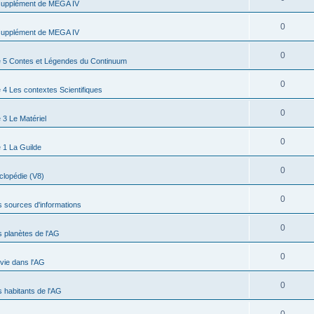
supplément de MEGA IV
0
supplément de MEGA IV
0
 5 Contes et Légendes du Continuum
0
4 Les contextes Scientifiques
0
3 Le Matériel
0
 1 La Guilde
0
clopédie (V8)
0
s sources d'informations
0
s planètes de l'AG
0
 vie dans l'AG
0
s habitants de l'AG