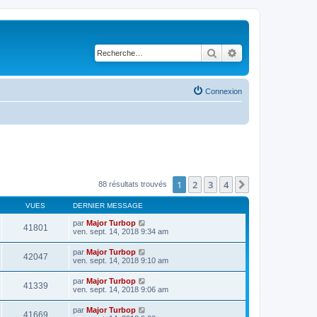
Rechercher
Recherche avancé
Connexion
1
2
3
4
Suivante
88 résultats trouvés
VUES
DERNIER MESSAGE
par
Major Turbop
41801
ven. sept. 14, 2018 9:34 am
par
Major Turbop
42047
ven. sept. 14, 2018 9:10 am
par
Major Turbop
41339
ven. sept. 14, 2018 9:06 am
par
Major Turbop
41669