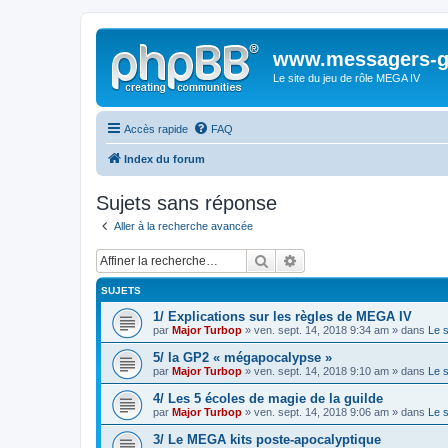
www.messagers-g
Le site du jeu de rôle MEGA IV
Accès rapide
FAQ
Index du forum
Sujets sans réponse
Aller à la recherche avancée
Rechercher
Recherche avancée
SUJETS
1/ Explications sur les règles de MEGA IV
par
Major Turbop
» ven. sept. 14, 2018 9:34 am » dans
Le 
5/ la GP2 « mégapocalypse »
par
Major Turbop
» ven. sept. 14, 2018 9:10 am » dans
Le 
4/ Les 5 écoles de magie de la guilde
par
Major Turbop
» ven. sept. 14, 2018 9:06 am » dans
Le 
3/ Le MEGA kits poste-apocalyptique