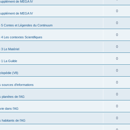
supplément de MEGA IV
0
supplément de MEGA IV
0
 5 Contes et Légendes du Continuum
0
4 Les contextes Scientifiques
0
3 Le Matériel
0
 1 La Guilde
0
clopédie (V8)
0
s sources d'informations
0
s planètes de l'AG
0
 vie dans l'AG
0
s habitants de l'AG