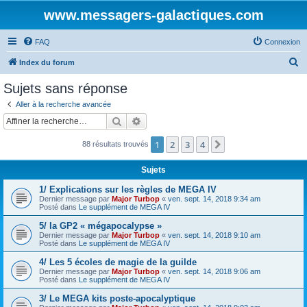
www.messagers-galactiques.com
FAQ
Connexion
R
Index du forum
e
Sujets sans réponse
c
Aller à la recherche avancée
h
Rechercher
Recherche avancée
e
1
2
3
4
Suivante
88 résultats trouvés
r
c
Sujets
h
1/ Explications sur les règles de MEGA IV
e
Dernier message par
Major Turbop
«
ven. sept. 14, 2018 9:34 am
Posté dans
Le supplément de MEGA IV
r
5/ la GP2 « mégapocalypse »
Dernier message par
Major Turbop
«
ven. sept. 14, 2018 9:10 am
Posté dans
Le supplément de MEGA IV
4/ Les 5 écoles de magie de la guilde
Dernier message par
Major Turbop
«
ven. sept. 14, 2018 9:06 am
Posté dans
Le supplément de MEGA IV
3/ Le MEGA kits poste-apocalyptique