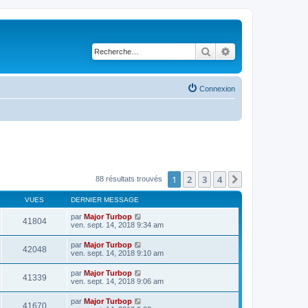
Rechercher
Recherche avancé
Connexion
1
2
3
4
Suivante
88 résultats trouvés
VUES
DERNIER MESSAGE
par
Major Turbop
41804
ven. sept. 14, 2018 9:34 am
par
Major Turbop
42048
ven. sept. 14, 2018 9:10 am
par
Major Turbop
41339
ven. sept. 14, 2018 9:06 am
par
Major Turbop
41670