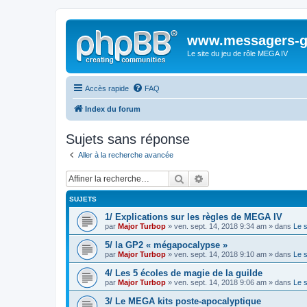
www.messagers-g
Le site du jeu de rôle MEGA IV
Accès rapide
FAQ
Index du forum
Sujets sans réponse
Aller à la recherche avancée
Rechercher
Recherche avancée
SUJETS
1/ Explications sur les règles de MEGA IV
par
Major Turbop
» ven. sept. 14, 2018 9:34 am » dans
Le 
5/ la GP2 « mégapocalypse »
par
Major Turbop
» ven. sept. 14, 2018 9:10 am » dans
Le 
4/ Les 5 écoles de magie de la guilde
par
Major Turbop
» ven. sept. 14, 2018 9:06 am » dans
Le 
3/ Le MEGA kits poste-apocalyptique