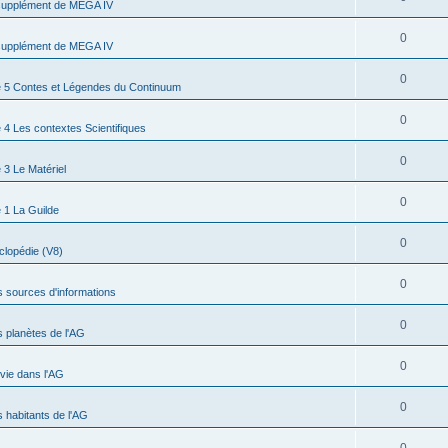
supplément de MEGA IV
0
supplément de MEGA IV
0
 5 Contes et Légendes du Continuum
0
4 Les contextes Scientifiques
0
3 Le Matériel
0
 1 La Guilde
0
clopédie (V8)
0
s sources d'informations
0
s planètes de l'AG
0
 vie dans l'AG
0
s habitants de l'AG