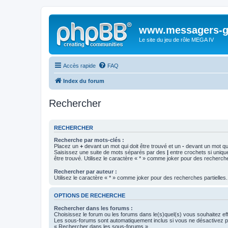
www.messagers-g
Le site du jeu de rôle MEGA IV
Accès rapide
FAQ
Index du forum
Rechercher
RECHERCHER
Recherche par mots-clés :
Placez un
+
devant un mot qui doit être trouvé et un
-
devant un mot qui
Saisissez une suite de mots séparés par des
|
entre crochets si uniqu
être trouvé. Utilisez le caractère « * » comme joker pour des recherche
Rechercher par auteur :
Utilisez le caractère « * » comme joker pour des recherches partielles.
OPTIONS DE RECHERCHE
Rechercher dans les forums :
Choisissez le forum ou les forums dans le(s)quel(s) vous souhaitez ef
Les sous-forums sont automatiquement inclus si vous ne désactivez pa
« Rechercher dans les sous-forums ».