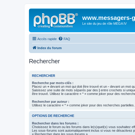
www.messagers-g
Le site du jeu de rôle MEGA IV
Accès rapide
FAQ
Index du forum
Rechercher
RECHERCHER
Recherche par mots-clés :
Placez un
+
devant un mot qui doit être trouvé et un
-
devant un mot qui
Saisissez une suite de mots séparés par des
|
entre crochets si uniqu
être trouvé. Utilisez le caractère « * » comme joker pour des recherche
Rechercher par auteur :
Utilisez le caractère « * » comme joker pour des recherches partielles.
OPTIONS DE RECHERCHE
Rechercher dans les forums :
Choisissez le forum ou les forums dans le(s)quel(s) vous souhaitez ef
Les sous-forums sont automatiquement inclus si vous ne désactivez pa
« Rechercher dans les sous-forums ».