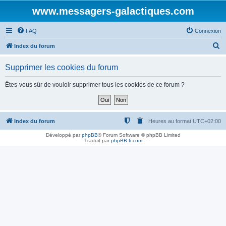
www.messagers-galactiques.com
FAQ
Connexion
R
Index du forum
e
Supprimer les cookies du forum
c
h
Êtes-vous sûr de vouloir supprimer tous les cookies de ce forum ?
e
r
c
Index du forum
Heures au format
UTC+02:00
h
Développé par
phpBB
® Forum Software © phpBB Limited
Traduit par
phpBB-fr.com
e
r