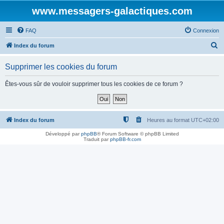
www.messagers-galactiques.com
FAQ
Connexion
R
Index du forum
e
Supprimer les cookies du forum
c
h
Êtes-vous sûr de vouloir supprimer tous les cookies de ce forum ?
e
r
c
Index du forum
Heures au format
UTC+02:00
h
Développé par
phpBB
® Forum Software © phpBB Limited
Traduit par
phpBB-fr.com
e
r