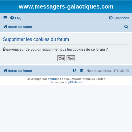
www.messagers-galactiques.com
FAQ
Connexion
R
Index du forum
e
Supprimer les cookies du forum
c
h
Êtes-vous sûr de vouloir supprimer tous les cookies de ce forum ?
e
r
c
Index du forum
Heures au format
UTC+02:00
h
Développé par
phpBB
® Forum Software © phpBB Limited
Traduit par
phpBB-fr.com
e
r