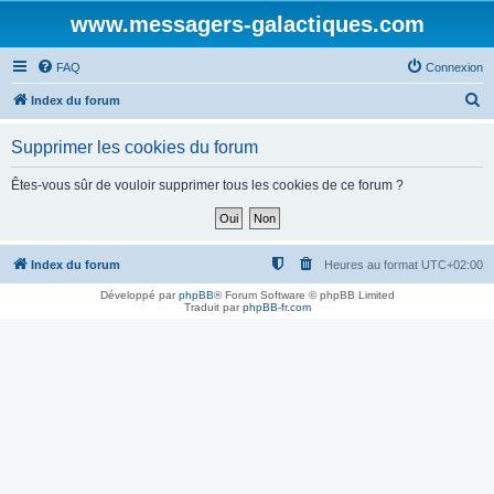
www.messagers-galactiques.com
FAQ
Connexion
R
Index du forum
e
Supprimer les cookies du forum
c
h
Êtes-vous sûr de vouloir supprimer tous les cookies de ce forum ?
e
r
c
Index du forum
Heures au format
UTC+02:00
h
Développé par
phpBB
® Forum Software © phpBB Limited
Traduit par
phpBB-fr.com
e
r