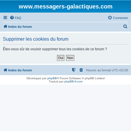
www.messagers-galactiques.com
FAQ
Connexion
R
Index du forum
e
Supprimer les cookies du forum
c
h
Êtes-vous sûr de vouloir supprimer tous les cookies de ce forum ?
e
r
c
Index du forum
Heures au format
UTC+02:00
h
Développé par
phpBB
® Forum Software © phpBB Limited
Traduit par
phpBB-fr.com
e
r