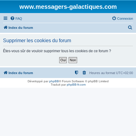
www.messagers-galactiques.com
FAQ
Connexion
R
Index du forum
e
Supprimer les cookies du forum
c
h
Êtes-vous sûr de vouloir supprimer tous les cookies de ce forum ?
e
r
c
Index du forum
Heures au format
UTC+02:00
h
Développé par
phpBB
® Forum Software © phpBB Limited
Traduit par
phpBB-fr.com
e
r