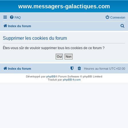
www.messagers-galactiques.com
FAQ
Connexion
R
Index du forum
e
Supprimer les cookies du forum
c
h
Êtes-vous sûr de vouloir supprimer tous les cookies de ce forum ?
e
r
c
Index du forum
Heures au format
UTC+02:00
h
Développé par
phpBB
® Forum Software © phpBB Limited
Traduit par
phpBB-fr.com
e
r