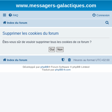
www.messagers-galactiques.com
FAQ
Connexion
R
Index du forum
e
Supprimer les cookies du forum
c
h
Êtes-vous sûr de vouloir supprimer tous les cookies de ce forum ?
e
r
c
Index du forum
Heures au format
UTC+02:00
h
Développé par
phpBB
® Forum Software © phpBB Limited
Traduit par
phpBB-fr.com
e
r