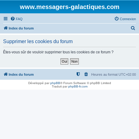
www.messagers-galactiques.com
FAQ
Connexion
R
Index du forum
e
Supprimer les cookies du forum
c
h
Êtes-vous sûr de vouloir supprimer tous les cookies de ce forum ?
e
r
c
Index du forum
Heures au format
UTC+02:00
h
Développé par
phpBB
® Forum Software © phpBB Limited
Traduit par
phpBB-fr.com
e
r