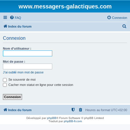
www.messagers-galactiques.com
FAQ
Connexion
R
Index du forum
e
Connexion
c
h
Nom d’utilisateur :
e
r
Mot de passe :
c
J’ai oublié mon mot de passe
h
Se souvenir de moi
e
Cacher mon statut en ligne pour cette session
r
Index du forum
Heures au format
UTC+02:00
Développé par
phpBB
® Forum Software © phpBB Limited
Traduit par
phpBB-fr.com