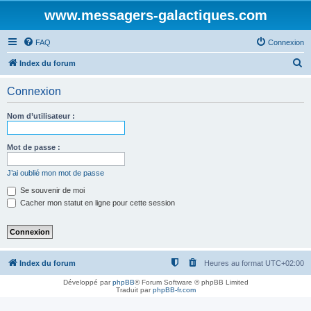
www.messagers-galactiques.com
FAQ
Connexion
R
Index du forum
e
Connexion
c
h
Nom d’utilisateur :
e
r
Mot de passe :
c
J’ai oublié mon mot de passe
h
Se souvenir de moi
e
Cacher mon statut en ligne pour cette session
r
Index du forum
Heures au format
UTC+02:00
Développé par
phpBB
® Forum Software © phpBB Limited
Traduit par
phpBB-fr.com