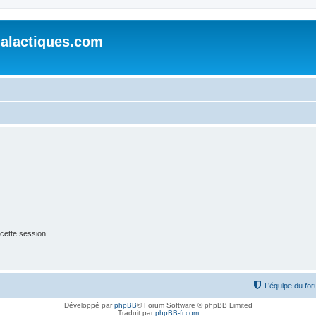
alactiques.com
cette session
L’équipe du fo
Développé par
phpBB
® Forum Software © phpBB Limited
Traduit par
phpBB-fr.com