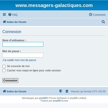
www.messagers-galactiques.com
FAQ
Connexion
R
Index du forum
e
Connexion
c
h
Nom d’utilisateur :
e
r
Mot de passe :
c
J’ai oublié mon mot de passe
h
Se souvenir de moi
e
Cacher mon statut en ligne pour cette session
r
Index du forum
Heures au format
UTC+02:00
Développé par
phpBB
® Forum Software © phpBB Limited
Traduit par
phpBB-fr.com