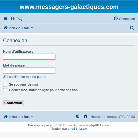
www.messagers-galactiques.com
FAQ
Connexion
R
Index du forum
e
Connexion
c
h
Nom d’utilisateur :
e
r
Mot de passe :
c
J’ai oublié mon mot de passe
h
Se souvenir de moi
e
Cacher mon statut en ligne pour cette session
r
Index du forum
Heures au format
UTC+02:00
Développé par
phpBB
® Forum Software © phpBB Limited
Traduit par
phpBB-fr.com