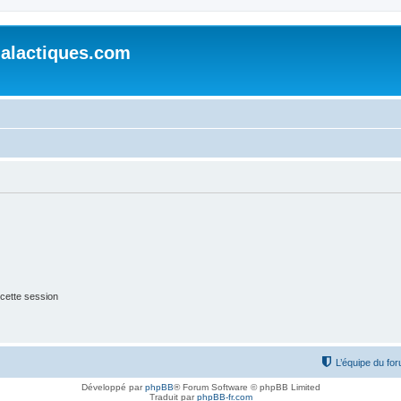
alactiques.com
cette session
L’équipe du fo
Développé par
phpBB
® Forum Software © phpBB Limited
Traduit par
phpBB-fr.com