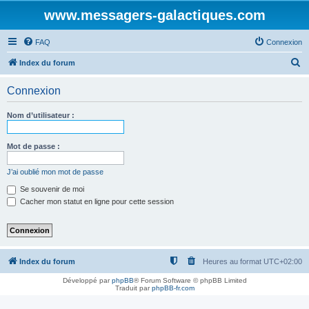
www.messagers-galactiques.com
FAQ
Connexion
R
Index du forum
e
Connexion
c
h
Nom d’utilisateur :
e
r
Mot de passe :
c
J’ai oublié mon mot de passe
h
Se souvenir de moi
e
Cacher mon statut en ligne pour cette session
r
Index du forum
Heures au format
UTC+02:00
Développé par
phpBB
® Forum Software © phpBB Limited
Traduit par
phpBB-fr.com