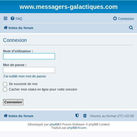
www.messagers-galactiques.com
FAQ
Connexion
R
Index du forum
e
Connexion
c
h
Nom d’utilisateur :
e
r
Mot de passe :
c
J’ai oublié mon mot de passe
h
Se souvenir de moi
e
Cacher mon statut en ligne pour cette session
r
Index du forum
Heures au format
UTC+02:00
Développé par
phpBB
® Forum Software © phpBB Limited
Traduit par
phpBB-fr.com