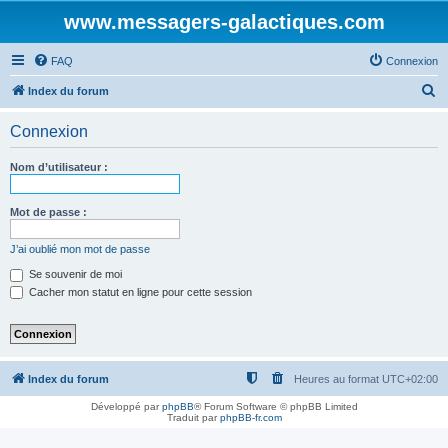
www.messagers-galactiques.com
FAQ
Connexion
R
Index du forum
e
Connexion
c
h
Nom d’utilisateur :
e
r
Mot de passe :
c
J’ai oublié mon mot de passe
h
Se souvenir de moi
e
Cacher mon statut en ligne pour cette session
r
Index du forum
Heures au format
UTC+02:00
Développé par
phpBB
® Forum Software © phpBB Limited
Traduit par
phpBB-fr.com