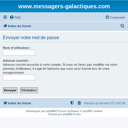
www.messagers-galactiques.com
FAQ
Connexion
R
Index du forum
e
Envoyer votre mot de passe
c
h
Nom d’utilisateur :
e
r
Adresse courriel :
Adresse courriel associée à votre compte. Si vous ne l’avez pas modifiée via votre
c
panneau d’utilisateur, il s’agit de l’adresse que vous avez fournie lors de votre
enregistrement.
h
e
r
Index du forum
Heures au format
UTC+02:00
Développé par
phpBB
® Forum Software © phpBB Limited
Traduit par
phpBB-fr.com