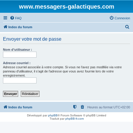
www.messagers-galactiques.com
FAQ
Connexion
R
Index du forum
e
Envoyer votre mot de passe
c
h
Nom d’utilisateur :
e
r
Adresse courriel :
Adresse courriel associée à votre compte. Si vous ne l’avez pas modifiée via votre
c
panneau d’utilisateur, il s’agit de l’adresse que vous avez fournie lors de votre
enregistrement.
h
e
r
Index du forum
Heures au format
UTC+02:00
Développé par
phpBB
® Forum Software © phpBB Limited
Traduit par
phpBB-fr.com