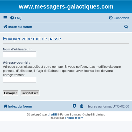
www.messagers-galactiques.com
FAQ
Connexion
R
Index du forum
e
Envoyer votre mot de passe
c
h
Nom d’utilisateur :
e
r
Adresse courriel :
Adresse courriel associée à votre compte. Si vous ne l’avez pas modifiée via votre
c
panneau d’utilisateur, il s’agit de l’adresse que vous avez fournie lors de votre
enregistrement.
h
e
r
Index du forum
Heures au format
UTC+02:00
Développé par
phpBB
® Forum Software © phpBB Limited
Traduit par
phpBB-fr.com