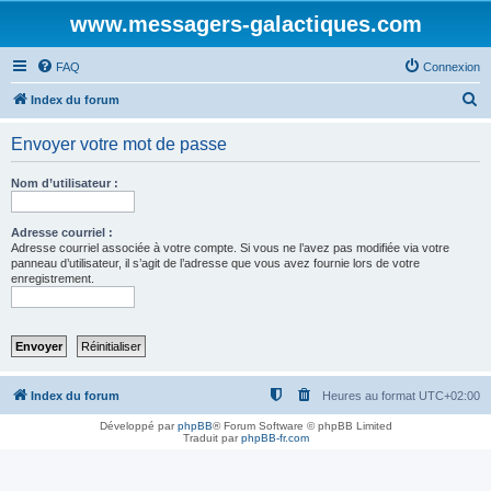
www.messagers-galactiques.com
FAQ
Connexion
R
Index du forum
e
Envoyer votre mot de passe
c
h
Nom d’utilisateur :
e
r
Adresse courriel :
Adresse courriel associée à votre compte. Si vous ne l’avez pas modifiée via votre
c
panneau d’utilisateur, il s’agit de l’adresse que vous avez fournie lors de votre
enregistrement.
h
e
r
Index du forum
Heures au format
UTC+02:00
Développé par
phpBB
® Forum Software © phpBB Limited
Traduit par
phpBB-fr.com