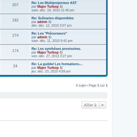
e
e
r
Re: Les Multiprojecteur AST
s
r
207
r
l
V
par
Major Turbop
a
m
n
e
o
sam. déc. 18, 2010 11:46 pm
g
e
i
d
i
e
s
e
e
r
Re: Scénarios disponibles
s
r
192
r
l
V
par
admin
a
m
n
e
o
dim. déc. 12, 2010 3:07 pm
g
e
i
d
i
e
s
e
e
r
Re: Les "Précurseurs"
s
r
274
r
l
V
par
admin
a
m
n
e
o
sam. déc. 11, 2010 9:42 pm
g
e
i
d
i
e
s
e
e
r
Re: Les synthèses provisoires.
s
r
174
r
l
V
par
Major Turbop
a
m
n
e
o
ven. déc. 27, 2013 3:27 pm
g
e
i
d
i
e
s
e
e
r
Re: La guilde/ Les formations…
s
r
24
r
l
V
par
Major Turbop
a
m
n
e
o
jeu. déc. 23, 2010 4:59 pm
g
e
i
d
i
e
s
e
e
r
s
r
r
l
a
m
n
0 sujet • Page
1
sur
1
e
g
e
i
d
e
s
e
e
s
r
r
a
m
n
g
e
i
Aller à
e
s
e
s
r
a
m
g
e
e
s
s
a
g
e