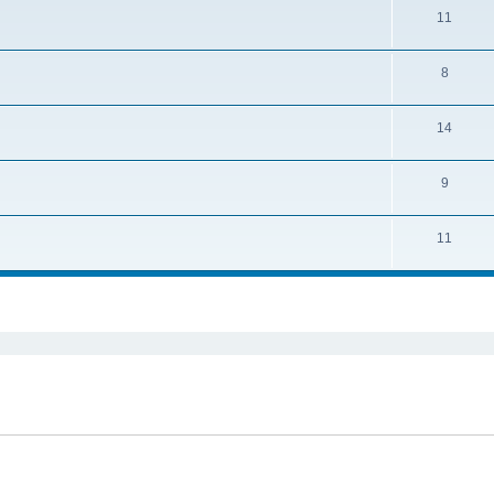
11
8
14
9
11
cher
cherche avancée