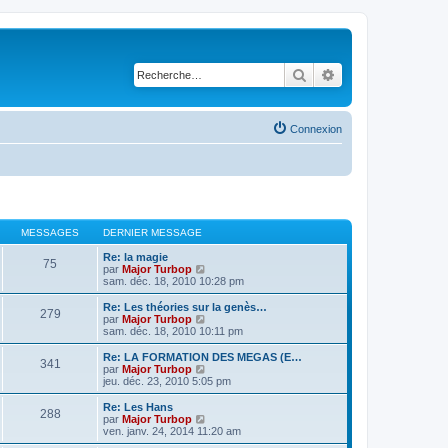
Rechercher
Recherche avancé
Connexion
MESSAGES
DERNIER MESSAGE
Re: la magie
75
V
par
Major Turbop
o
sam. déc. 18, 2010 10:28 pm
i
r
Re: Les théories sur la genès…
279
l
V
par
Major Turbop
e
o
sam. déc. 18, 2010 10:11 pm
d
i
e
r
Re: LA FORMATION DES MEGAS (E…
341
r
l
V
par
Major Turbop
n
e
o
jeu. déc. 23, 2010 5:05 pm
i
d
i
e
e
r
Re: Les Hans
r
288
r
l
V
par
Major Turbop
m
n
e
o
ven. janv. 24, 2014 11:20 am
e
i
d
i
s