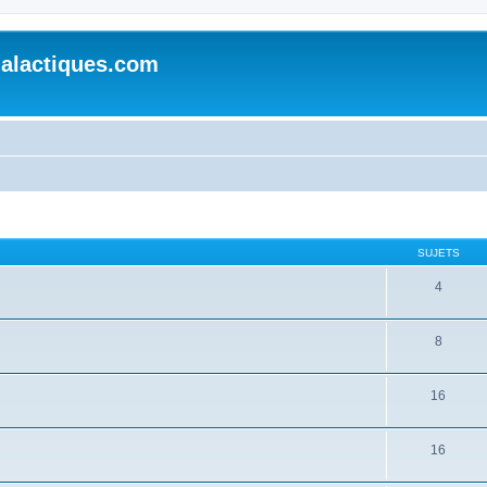
alactiques.com
SUJETS
4
8
16
16