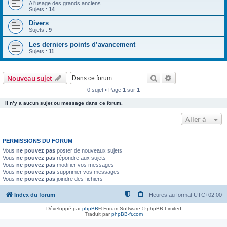
A l'usage des grands anciens
Sujets :
14
Divers
Sujets :
9
Les derniers points d’avancement
Sujets :
11
Rechercher
Recherche avanc
Nouveau sujet
0 sujet • Page
1
sur
1
Il n’y a aucun sujet ou message dans ce forum.
Aller à
PERMISSIONS DU FORUM
Vous
ne pouvez pas
poster de nouveaux sujets
Vous
ne pouvez pas
répondre aux sujets
Vous
ne pouvez pas
modifier vos messages
Vous
ne pouvez pas
supprimer vos messages
Vous
ne pouvez pas
joindre des fichiers
Index du forum
Heures au format
UTC+02:00
Développé par
phpBB
® Forum Software © phpBB Limited
Traduit par
phpBB-fr.com