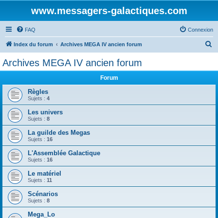
www.messagers-galactiques.com
FAQ
Connexion
R
Index du forum
Archives MEGA IV ancien forum
e
Archives MEGA IV ancien forum
c
Forum
h
e
Règles
Sujets :
4
r
Les univers
c
Sujets :
8
h
La guilde des Megas
e
Sujets :
16
r
L'Assemblée Galactique
Sujets :
16
Le matériel
Sujets :
11
Scénarios
Sujets :
8
Mega_Lo