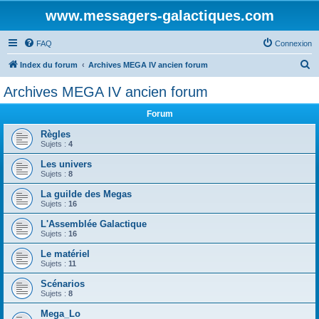
www.messagers-galactiques.com
FAQ
Connexion
R
Index du forum
Archives MEGA IV ancien forum
e
Archives MEGA IV ancien forum
c
Forum
h
e
Règles
Sujets :
4
r
Les univers
c
Sujets :
8
h
La guilde des Megas
e
Sujets :
16
r
L'Assemblée Galactique
Sujets :
16
Le matériel
Sujets :
11
Scénarios
Sujets :
8
Mega_Lo