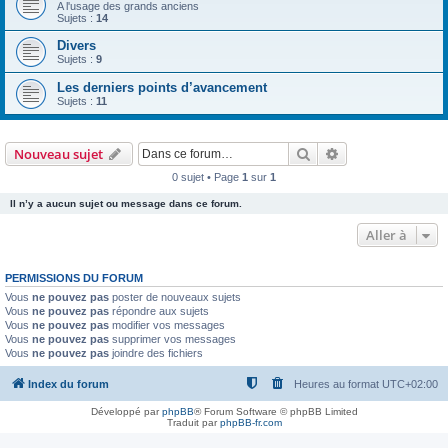
A l'usage des grands anciens
Sujets :
14
Divers
Sujets :
9
Les derniers points d’avancement
Sujets :
11
Rechercher
Recherche avanc
Nouveau sujet
0 sujet • Page
1
sur
1
Il n’y a aucun sujet ou message dans ce forum.
Aller à
PERMISSIONS DU FORUM
Vous
ne pouvez pas
poster de nouveaux sujets
Vous
ne pouvez pas
répondre aux sujets
Vous
ne pouvez pas
modifier vos messages
Vous
ne pouvez pas
supprimer vos messages
Vous
ne pouvez pas
joindre des fichiers
Index du forum
Heures au format
UTC+02:00
Développé par
phpBB
® Forum Software © phpBB Limited
Traduit par
phpBB-fr.com