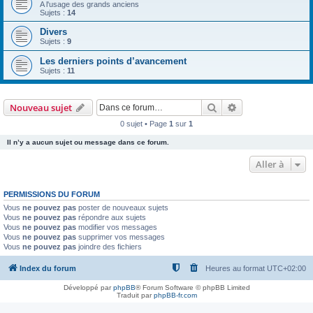
A l'usage des grands anciens
Sujets :
14
Divers
Sujets :
9
Les derniers points d’avancement
Sujets :
11
Rechercher
Recherche avanc
Nouveau sujet
0 sujet • Page
1
sur
1
Il n’y a aucun sujet ou message dans ce forum.
Aller à
PERMISSIONS DU FORUM
Vous
ne pouvez pas
poster de nouveaux sujets
Vous
ne pouvez pas
répondre aux sujets
Vous
ne pouvez pas
modifier vos messages
Vous
ne pouvez pas
supprimer vos messages
Vous
ne pouvez pas
joindre des fichiers
Index du forum
Heures au format
UTC+02:00
Développé par
phpBB
® Forum Software © phpBB Limited
Traduit par
phpBB-fr.com