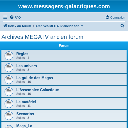
www.messagers-galactiques.com
FAQ
Connexion
R
Index du forum
Archives MEGA IV ancien forum
e
Archives MEGA IV ancien forum
c
Forum
h
e
Règles
Sujets :
4
r
Les univers
c
Sujets :
8
h
La guilde des Megas
e
Sujets :
16
r
L'Assemblée Galactique
Sujets :
16
Le matériel
Sujets :
11
Scénarios
Sujets :
8
Mega_Lo