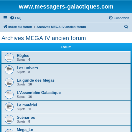
www.messagers-galactiques.com
FAQ
Connexion
R
Index du forum
Archives MEGA IV ancien forum
e
Archives MEGA IV ancien forum
c
Forum
h
e
Règles
Sujets :
4
r
Les univers
c
Sujets :
8
h
La guilde des Megas
e
Sujets :
16
r
L'Assemblée Galactique
Sujets :
16
Le matériel
Sujets :
11
Scénarios
Sujets :
8
Mega_Lo