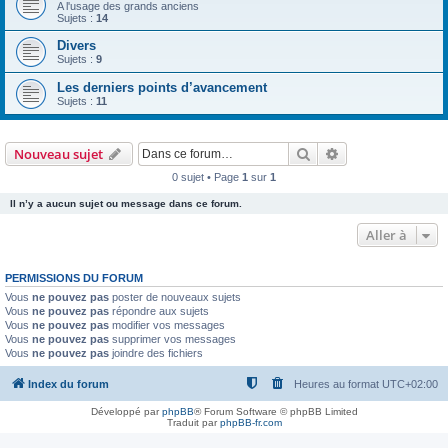
A l'usage des grands anciens
Sujets :
14
Divers
Sujets :
9
Les derniers points d’avancement
Sujets :
11
Rechercher
Recherche avanc
Nouveau sujet
0 sujet • Page
1
sur
1
Il n’y a aucun sujet ou message dans ce forum.
Aller à
PERMISSIONS DU FORUM
Vous
ne pouvez pas
poster de nouveaux sujets
Vous
ne pouvez pas
répondre aux sujets
Vous
ne pouvez pas
modifier vos messages
Vous
ne pouvez pas
supprimer vos messages
Vous
ne pouvez pas
joindre des fichiers
Index du forum
Heures au format
UTC+02:00
Développé par
phpBB
® Forum Software © phpBB Limited
Traduit par
phpBB-fr.com