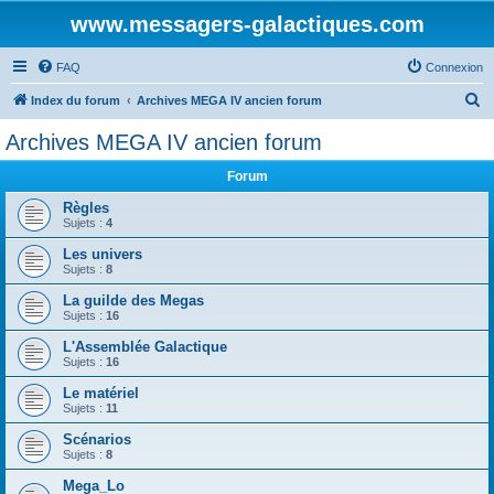
www.messagers-galactiques.com
FAQ
Connexion
R
Index du forum
Archives MEGA IV ancien forum
e
Archives MEGA IV ancien forum
c
Forum
h
e
Règles
Sujets :
4
r
Les univers
c
Sujets :
8
h
La guilde des Megas
e
Sujets :
16
r
L'Assemblée Galactique
Sujets :
16
Le matériel
Sujets :
11
Scénarios
Sujets :
8
Mega_Lo