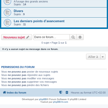
A l'usage des grands anciens
Sujets :
14
Divers
Sujets :
9
Les derniers points d’avancement
Sujets :
11
Rechercher
Recherche avanc
Nouveau sujet
0 sujet • Page
1
sur
1
Il n’y a aucun sujet ou message dans ce forum.
Aller à
PERMISSIONS DU FORUM
Vous
ne pouvez pas
poster de nouveaux sujets
Vous
ne pouvez pas
répondre aux sujets
Vous
ne pouvez pas
modifier vos messages
Vous
ne pouvez pas
supprimer vos messages
Vous
ne pouvez pas
joindre des fichiers
Index du forum
Heures au format
UTC+02:00
Développé par
phpBB
® Forum Software © phpBB Limited
Traduit par
phpBB-fr.com