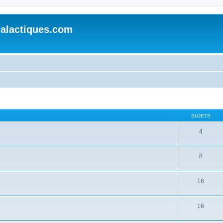
alactiques.com
SUJETS
4
8
16
16