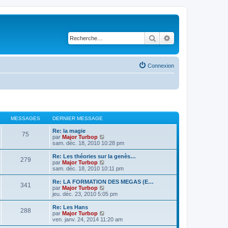
Rechercher
Recherche avancé
Connexion
MESSAGES
DERNIER MESSAGE
Re: la magie
75
V
par
Major Turbop
o
sam. déc. 18, 2010 10:28 pm
i
r
Re: Les théories sur la genès…
279
l
V
par
Major Turbop
e
o
sam. déc. 18, 2010 10:11 pm
d
i
e
r
Re: LA FORMATION DES MEGAS (E…
341
r
l
V
par
Major Turbop
n
e
o
jeu. déc. 23, 2010 5:05 pm
i
d
i
e
e
r
Re: Les Hans
r
288
r
l
V
par
Major Turbop
m
n
e
o
ven. janv. 24, 2014 11:20 am
e
i
d
i
s