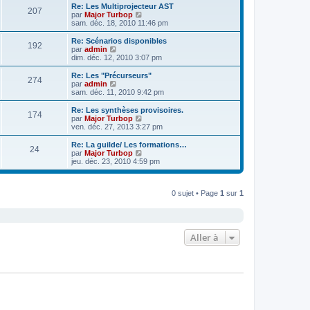
e
e
r
Re: Les Multiprojecteur AST
s
r
207
r
l
V
par
Major Turbop
a
m
n
e
o
sam. déc. 18, 2010 11:46 pm
g
e
i
d
i
e
s
e
e
r
Re: Scénarios disponibles
s
r
192
r
l
V
par
admin
a
m
n
e
o
dim. déc. 12, 2010 3:07 pm
g
e
i
d
i
e
s
e
e
r
Re: Les "Précurseurs"
s
r
274
r
l
V
par
admin
a
m
n
e
o
sam. déc. 11, 2010 9:42 pm
g
e
i
d
i
e
s
e
e
r
Re: Les synthèses provisoires.
s
r
174
r
l
V
par
Major Turbop
a
m
n
e
o
ven. déc. 27, 2013 3:27 pm
g
e
i
d
i
e
s
e
e
r
Re: La guilde/ Les formations…
s
r
24
r
l
V
par
Major Turbop
a
m
n
e
o
jeu. déc. 23, 2010 4:59 pm
g
e
i
d
i
e
s
e
e
r
s
r
r
l
a
m
n
0 sujet • Page
1
sur
1
e
g
e
i
d
e
s
e
e
s
r
r
a
m
n
g
e
i
Aller à
e
s
e
s
r
a
m
g
e
e
s
s
a
g
e