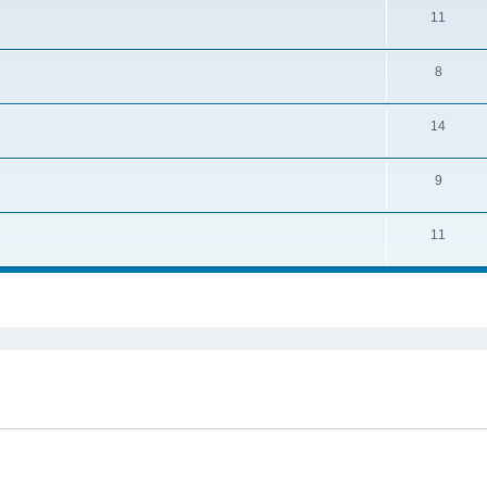
11
8
14
9
11
cher
cherche avancée