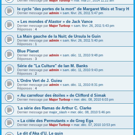
Dernier message par
Major Turbop
«
mar. mai 27, 2014 11:22 am
le cycle "des portes de la mort" de Margaret Weis et Tracy H
Dernier message par
admin
«
sam. févr. 26, 2011 5:47 pm
« Les mondes d’Alastor » de Jack Vance
Dernier message par
Major Turbop
«
sam. févr. 26, 2011 5:43 pm
Réponses :
4
La Main gauche de la Nuit; de Ursula le Guin
Dernier message par
admin
«
sam. févr. 26, 2011 5:40 pm
Réponses :
1
Blue Planet
Dernier message par
admin
«
sam. déc. 11, 2010 9:48 pm
Réponses :
3
Série de "La Culture" de Ian M. Banks
Dernier message par
admin
«
sam. déc. 11, 2010 9:43 pm
Réponses :
2
L'Ordre Vert de J. Guieu
Dernier message par
admin
«
sam. déc. 11, 2010 8:31 pm
Réponses :
4
« Au carrefour des étoiles » de Clifford d Simak
Dernier message par
Major Turbop
«
mer. déc. 08, 2010 6:03 pm
'La série des Ramas de Arthur C. Clarke
Dernier message par
major_slash
«
mer. déc. 08, 2010 5:46 pm
« La citée des Permutants » de Greg Ega
Dernier message par
Major Turbop
«
mar. déc. 07, 2010 10:53 pm
Le dit d'Aka d'U. Le guin