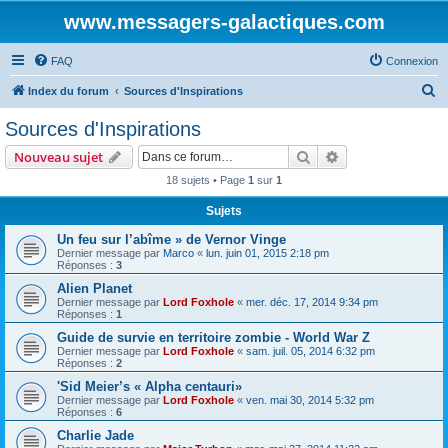
www.messagers-galactiques.com
FAQ
Connexion
R
Index du forum
Sources d'Inspirations
e
Sources d'Inspirations
c
Rechercher
Recherche avanc
Nouveau sujet
h
18 sujets • Page
1
sur
1
e
Sujets
r
c
Un feu sur l’abîme » de Vernor Vinge
Dernier message par
Marco
«
lun. juin 01, 2015 2:18 pm
h
Réponses :
3
e
Alien Planet
Dernier message par
Lord Foxhole
«
mer. déc. 17, 2014 9:34 pm
r
Réponses :
1
Guide de survie en territoire zombie - World War Z
Dernier message par
Lord Foxhole
«
sam. juil. 05, 2014 6:32 pm
Réponses :
2
'Sid Meier’s « Alpha centauri»
Dernier message par
Lord Foxhole
«
ven. mai 30, 2014 5:32 pm
Réponses :
6
Charlie Jade