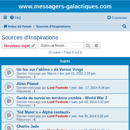
www.messagers-galactiques.com
FAQ
Connexion
R
Index du forum
Sources d'Inspirations
e
Sources d'Inspirations
c
Rechercher
Recherche avanc
Nouveau sujet
h
18 sujets • Page
1
sur
1
e
Sujets
r
c
Un feu sur l’abîme » de Vernor Vinge
Dernier message par
Marco
«
lun. juin 01, 2015 2:18 pm
h
Réponses :
3
e
Alien Planet
Dernier message par
Lord Foxhole
«
mer. déc. 17, 2014 9:34 pm
r
Réponses :
1
Guide de survie en territoire zombie - World War Z
Dernier message par
Lord Foxhole
«
sam. juil. 05, 2014 6:32 pm
Réponses :
2
'Sid Meier’s « Alpha centauri»
Dernier message par
Lord Foxhole
«
ven. mai 30, 2014 5:32 pm
Réponses :
6
Charlie Jade