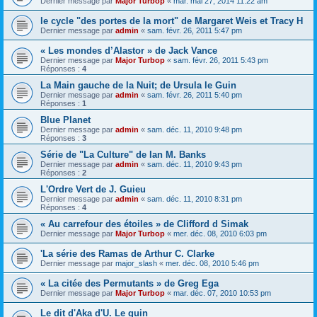
Dernier message par
Major Turbop
«
mar. mai 27, 2014 11:22 am
le cycle "des portes de la mort" de Margaret Weis et Tracy H
Dernier message par
admin
«
sam. févr. 26, 2011 5:47 pm
« Les mondes d’Alastor » de Jack Vance
Dernier message par
Major Turbop
«
sam. févr. 26, 2011 5:43 pm
Réponses :
4
La Main gauche de la Nuit; de Ursula le Guin
Dernier message par
admin
«
sam. févr. 26, 2011 5:40 pm
Réponses :
1
Blue Planet
Dernier message par
admin
«
sam. déc. 11, 2010 9:48 pm
Réponses :
3
Série de "La Culture" de Ian M. Banks
Dernier message par
admin
«
sam. déc. 11, 2010 9:43 pm
Réponses :
2
L'Ordre Vert de J. Guieu
Dernier message par
admin
«
sam. déc. 11, 2010 8:31 pm
Réponses :
4
« Au carrefour des étoiles » de Clifford d Simak
Dernier message par
Major Turbop
«
mer. déc. 08, 2010 6:03 pm
'La série des Ramas de Arthur C. Clarke
Dernier message par
major_slash
«
mer. déc. 08, 2010 5:46 pm
« La citée des Permutants » de Greg Ega
Dernier message par
Major Turbop
«
mar. déc. 07, 2010 10:53 pm
Le dit d'Aka d'U. Le guin