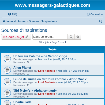
www.messagers-galactiques.com
FAQ
Connexion
R
Index du forum
Sources d'Inspirations
e
Sources d'Inspirations
c
Rechercher
Recherche avanc
Nouveau sujet
h
18 sujets • Page
1
sur
1
e
Sujets
r
c
Un feu sur l’abîme » de Vernor Vinge
Dernier message par
Marco
«
lun. juin 01, 2015 2:18 pm
h
Réponses :
3
e
Alien Planet
Dernier message par
Lord Foxhole
«
mer. déc. 17, 2014 9:34 pm
r
Réponses :
1
Guide de survie en territoire zombie - World War Z
Dernier message par
Lord Foxhole
«
sam. juil. 05, 2014 6:32 pm
Réponses :
2
'Sid Meier’s « Alpha centauri»
Dernier message par
Lord Foxhole
«
ven. mai 30, 2014 5:32 pm
Réponses :
6
Charlie Jade