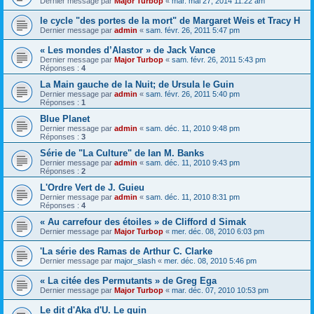
Dernier message par
Major Turbop
«
mar. mai 27, 2014 11:22 am
le cycle "des portes de la mort" de Margaret Weis et Tracy H
Dernier message par
admin
«
sam. févr. 26, 2011 5:47 pm
« Les mondes d’Alastor » de Jack Vance
Dernier message par
Major Turbop
«
sam. févr. 26, 2011 5:43 pm
Réponses :
4
La Main gauche de la Nuit; de Ursula le Guin
Dernier message par
admin
«
sam. févr. 26, 2011 5:40 pm
Réponses :
1
Blue Planet
Dernier message par
admin
«
sam. déc. 11, 2010 9:48 pm
Réponses :
3
Série de "La Culture" de Ian M. Banks
Dernier message par
admin
«
sam. déc. 11, 2010 9:43 pm
Réponses :
2
L'Ordre Vert de J. Guieu
Dernier message par
admin
«
sam. déc. 11, 2010 8:31 pm
Réponses :
4
« Au carrefour des étoiles » de Clifford d Simak
Dernier message par
Major Turbop
«
mer. déc. 08, 2010 6:03 pm
'La série des Ramas de Arthur C. Clarke
Dernier message par
major_slash
«
mer. déc. 08, 2010 5:46 pm
« La citée des Permutants » de Greg Ega
Dernier message par
Major Turbop
«
mar. déc. 07, 2010 10:53 pm
Le dit d'Aka d'U. Le guin