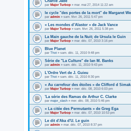
Charlie Jade
par
Major Turbop
» mar. mai 27, 2014 11:22 am
le cycle "des portes de la mort" de Margaret We
par
admin
» sam. févr. 26, 2011 5:47 pm
« Les mondes d’Alastor » de Jack Vance
par
Major Turbop
» sam. févr. 26, 2011 5:38 pm
La Main gauche de la Nuit; de Ursula le Guin
par
Major Turbop
» mar. déc. 07, 2010 3:16 pm
Blue Planet
par
Thot
» sam. déc. 11, 2010 9:48 pm
Série de "La Culture" de Ian M. Banks
par
admin
» sam. déc. 11, 2010 9:43 pm
L'Ordre Vert de J. Guieu
par
Thot
» sam. déc. 11, 2010 8:30 pm
« Au carrefour des étoiles » de Clifford d Simak
par
Major Turbop
» mer. déc. 08, 2010 6:03 pm
'La série des Ramas de Arthur C. Clarke
par
major_slash
» mer. déc. 08, 2010 5:46 pm
« La citée des Permutants » de Greg Ega
par
Major Turbop
» mar. déc. 07, 2010 10:53 pm
Le dit d'Aka d'U. Le guin
par
admin
» mar. déc. 07, 2010 8:37 pm