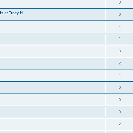
0
is et Tracy H
0
4
1
3
2
4
0
0
0
2