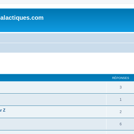
alactiques.com
cher
cherche avancée
RÉPONSES
3
1
r Z
2
6