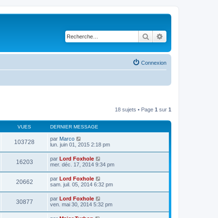
Rechercher
Recherche avancé
Connexion
18 sujets • Page
1
sur
1
VUES
DERNIER MESSAGE
par
Marco
103728
lun. juin 01, 2015 2:18 pm
par
Lord Foxhole
16203
mer. déc. 17, 2014 9:34 pm
par
Lord Foxhole
20662
sam. juil. 05, 2014 6:32 pm
par
Lord Foxhole
30877
ven. mai 30, 2014 5:32 pm