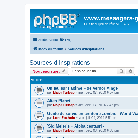
www.messagers-g
Le site du jeu de rôle MEGA IV
Accès rapide
FAQ
Index du forum
Sources d'Inspirations
Sources d'Inspirations
Recher
Re
Nouveau sujet
SUJETS
Un feu sur l’abîme » de Vernor Vinge
par
Major Turbop
» mar. déc. 07, 2010 6:57 pm
Alien Planet
par
Major Turbop
» dim. déc. 14, 2014 7:47 pm
Guide de survie en territoire zombie - World Wa
par
Lord Foxhole
» ven. juil. 04, 2014 5:51 pm
'Sid Meier’s « Alpha centauri»
par
Major Turbop
» mer. déc. 08, 2010 6:35 pm