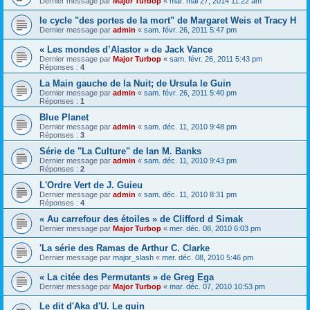
Dernier message par
Major Turbop
«
mar. mai 27, 2014 11:22 am
le cycle "des portes de la mort" de Margaret Weis et Tracy H
Dernier message par
admin
«
sam. févr. 26, 2011 5:47 pm
« Les mondes d’Alastor » de Jack Vance
Dernier message par
Major Turbop
«
sam. févr. 26, 2011 5:43 pm
Réponses :
4
La Main gauche de la Nuit; de Ursula le Guin
Dernier message par
admin
«
sam. févr. 26, 2011 5:40 pm
Réponses :
1
Blue Planet
Dernier message par
admin
«
sam. déc. 11, 2010 9:48 pm
Réponses :
3
Série de "La Culture" de Ian M. Banks
Dernier message par
admin
«
sam. déc. 11, 2010 9:43 pm
Réponses :
2
L'Ordre Vert de J. Guieu
Dernier message par
admin
«
sam. déc. 11, 2010 8:31 pm
Réponses :
4
« Au carrefour des étoiles » de Clifford d Simak
Dernier message par
Major Turbop
«
mer. déc. 08, 2010 6:03 pm
'La série des Ramas de Arthur C. Clarke
Dernier message par
major_slash
«
mer. déc. 08, 2010 5:46 pm
« La citée des Permutants » de Greg Ega
Dernier message par
Major Turbop
«
mar. déc. 07, 2010 10:53 pm
Le dit d'Aka d'U. Le guin