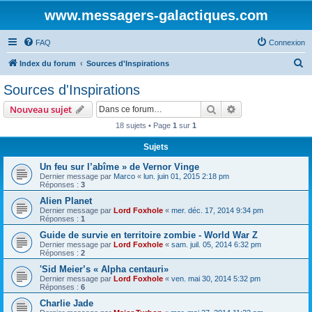
www.messagers-galactiques.com
FAQ
Connexion
R
Index du forum
Sources d'Inspirations
e
Sources d'Inspirations
c
Rechercher
Recherche avanc
Nouveau sujet
h
18 sujets • Page
1
sur
1
e
Sujets
r
c
Un feu sur l’abîme » de Vernor Vinge
Dernier message par
Marco
«
lun. juin 01, 2015 2:18 pm
h
Réponses :
3
e
Alien Planet
Dernier message par
Lord Foxhole
«
mer. déc. 17, 2014 9:34 pm
r
Réponses :
1
Guide de survie en territoire zombie - World War Z
Dernier message par
Lord Foxhole
«
sam. juil. 05, 2014 6:32 pm
Réponses :
2
'Sid Meier’s « Alpha centauri»
Dernier message par
Lord Foxhole
«
ven. mai 30, 2014 5:32 pm
Réponses :
6
Charlie Jade