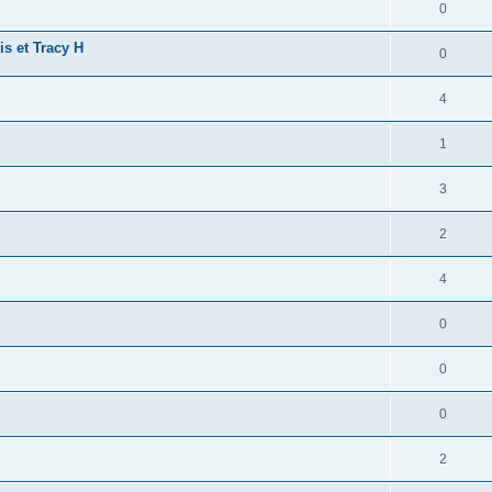
0
is et Tracy H
0
4
1
3
2
4
0
0
0
2