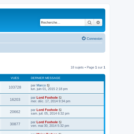
Rechercher
Recherche avancé
Connexion
18 sujets • Page
1
sur
1
VUES
DERNIER MESSAGE
par
Marco
103728
lun. juin 01, 2015 2:18 pm
par
Lord Foxhole
16203
mer. déc. 17, 2014 9:34 pm
par
Lord Foxhole
20662
sam. juil. 05, 2014 6:32 pm
par
Lord Foxhole
30877
ven. mai 30, 2014 5:32 pm