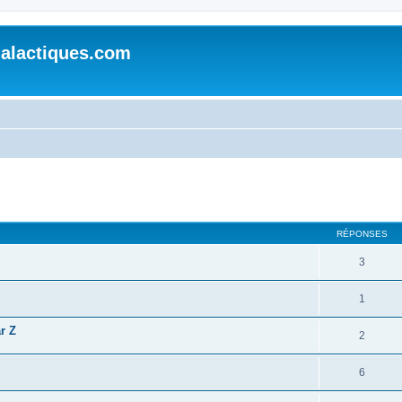
alactiques.com
cher
cherche avancée
RÉPONSES
3
1
r Z
2
6