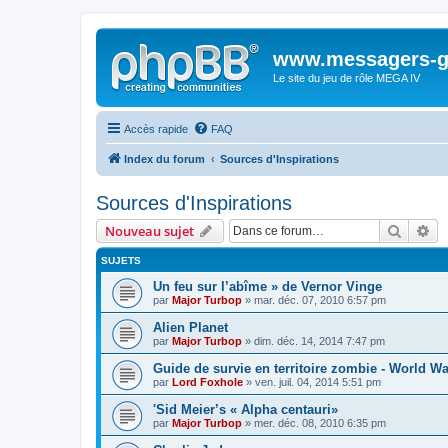
www.messagers-g
Le site du jeu de rôle MEGA IV
Accès rapide
FAQ
Index du forum
Sources d'Inspirations
Sources d'Inspirations
Recher
Re
Nouveau sujet
SUJETS
Un feu sur l’abîme » de Vernor Vinge
par
Major Turbop
» mar. déc. 07, 2010 6:57 pm
Alien Planet
par
Major Turbop
» dim. déc. 14, 2014 7:47 pm
Guide de survie en territoire zombie - World Wa
par
Lord Foxhole
» ven. juil. 04, 2014 5:51 pm
'Sid Meier’s « Alpha centauri»
par
Major Turbop
» mer. déc. 08, 2010 6:35 pm