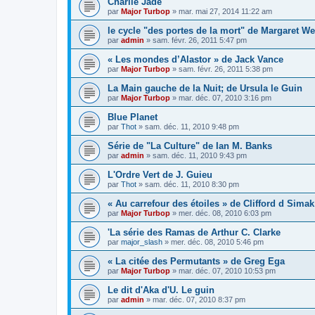
Charlie Jade
par
Major Turbop
» mar. mai 27, 2014 11:22 am
le cycle "des portes de la mort" de Margaret We
par
admin
» sam. févr. 26, 2011 5:47 pm
« Les mondes d’Alastor » de Jack Vance
par
Major Turbop
» sam. févr. 26, 2011 5:38 pm
La Main gauche de la Nuit; de Ursula le Guin
par
Major Turbop
» mar. déc. 07, 2010 3:16 pm
Blue Planet
par
Thot
» sam. déc. 11, 2010 9:48 pm
Série de "La Culture" de Ian M. Banks
par
admin
» sam. déc. 11, 2010 9:43 pm
L'Ordre Vert de J. Guieu
par
Thot
» sam. déc. 11, 2010 8:30 pm
« Au carrefour des étoiles » de Clifford d Simak
par
Major Turbop
» mer. déc. 08, 2010 6:03 pm
'La série des Ramas de Arthur C. Clarke
par
major_slash
» mer. déc. 08, 2010 5:46 pm
« La citée des Permutants » de Greg Ega
par
Major Turbop
» mar. déc. 07, 2010 10:53 pm
Le dit d'Aka d'U. Le guin
par
admin
» mar. déc. 07, 2010 8:37 pm