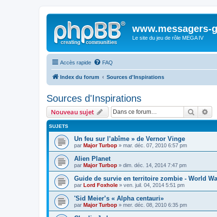
www.messagers-g
Le site du jeu de rôle MEGA IV
Accès rapide
FAQ
Index du forum
Sources d'Inspirations
Sources d'Inspirations
Recher
Re
Nouveau sujet
SUJETS
Un feu sur l’abîme » de Vernor Vinge
par
Major Turbop
» mar. déc. 07, 2010 6:57 pm
Alien Planet
par
Major Turbop
» dim. déc. 14, 2014 7:47 pm
Guide de survie en territoire zombie - World Wa
par
Lord Foxhole
» ven. juil. 04, 2014 5:51 pm
'Sid Meier’s « Alpha centauri»
par
Major Turbop
» mer. déc. 08, 2010 6:35 pm