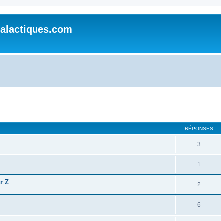
alactiques.com
cher
cherche avancée
RÉPONSES
3
1
r Z
2
6