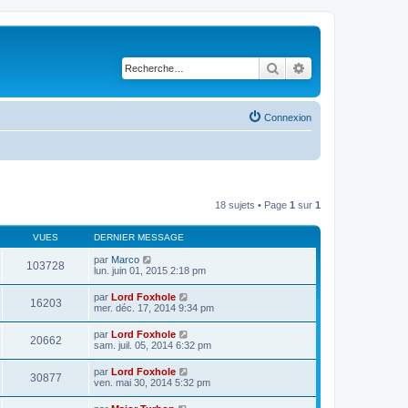
Rechercher
Recherche avancé
Connexion
18 sujets • Page
1
sur
1
VUES
DERNIER MESSAGE
par
Marco
103728
lun. juin 01, 2015 2:18 pm
par
Lord Foxhole
16203
mer. déc. 17, 2014 9:34 pm
par
Lord Foxhole
20662
sam. juil. 05, 2014 6:32 pm
par
Lord Foxhole
30877
ven. mai 30, 2014 5:32 pm