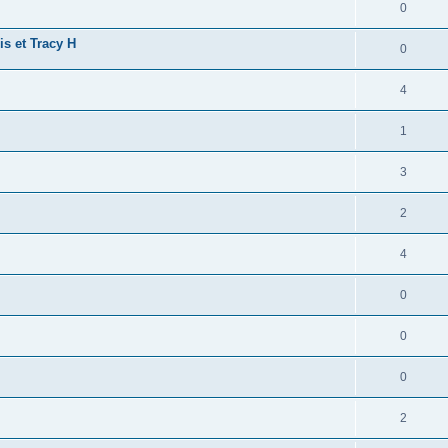
0
is et Tracy H
0
4
1
3
2
4
0
0
0
2