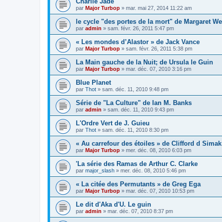
Charlie Jade
par
Major Turbop
» mar. mai 27, 2014 11:22 am
le cycle "des portes de la mort" de Margaret We
par
admin
» sam. févr. 26, 2011 5:47 pm
« Les mondes d’Alastor » de Jack Vance
par
Major Turbop
» sam. févr. 26, 2011 5:38 pm
La Main gauche de la Nuit; de Ursula le Guin
par
Major Turbop
» mar. déc. 07, 2010 3:16 pm
Blue Planet
par
Thot
» sam. déc. 11, 2010 9:48 pm
Série de "La Culture" de Ian M. Banks
par
admin
» sam. déc. 11, 2010 9:43 pm
L'Ordre Vert de J. Guieu
par
Thot
» sam. déc. 11, 2010 8:30 pm
« Au carrefour des étoiles » de Clifford d Simak
par
Major Turbop
» mer. déc. 08, 2010 6:03 pm
'La série des Ramas de Arthur C. Clarke
par
major_slash
» mer. déc. 08, 2010 5:46 pm
« La citée des Permutants » de Greg Ega
par
Major Turbop
» mar. déc. 07, 2010 10:53 pm
Le dit d'Aka d'U. Le guin
par
admin
» mar. déc. 07, 2010 8:37 pm