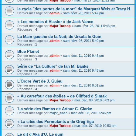
Dernier message par
Major Turbop
«
mar. mai 27, 2014 11:22 am
le cycle "des portes de la mort" de Margaret Weis et Tracy H
Dernier message par
admin
«
sam. févr. 26, 2011 5:47 pm
« Les mondes d’Alastor » de Jack Vance
Dernier message par
Major Turbop
«
sam. févr. 26, 2011 5:43 pm
Réponses :
4
La Main gauche de la Nuit; de Ursula le Guin
Dernier message par
admin
«
sam. févr. 26, 2011 5:40 pm
Réponses :
1
Blue Planet
Dernier message par
admin
«
sam. déc. 11, 2010 9:48 pm
Réponses :
3
Série de "La Culture" de Ian M. Banks
Dernier message par
admin
«
sam. déc. 11, 2010 9:43 pm
Réponses :
2
L'Ordre Vert de J. Guieu
Dernier message par
admin
«
sam. déc. 11, 2010 8:31 pm
Réponses :
4
« Au carrefour des étoiles » de Clifford d Simak
Dernier message par
Major Turbop
«
mer. déc. 08, 2010 6:03 pm
'La série des Ramas de Arthur C. Clarke
Dernier message par
major_slash
«
mer. déc. 08, 2010 5:46 pm
« La citée des Permutants » de Greg Ega
Dernier message par
Major Turbop
«
mar. déc. 07, 2010 10:53 pm
Le dit d'Aka d'U. Le guin