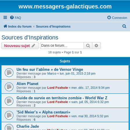
www.messagers-galactiques.com
FAQ
Connexion
R
Index du forum
Sources d'Inspirations
e
Sources d'Inspirations
c
Rechercher
Recherche avanc
Nouveau sujet
h
18 sujets • Page
1
sur
1
e
Sujets
r
c
Un feu sur l’abîme » de Vernor Vinge
Dernier message par
Marco
«
lun. juin 01, 2015 2:18 pm
h
Réponses :
3
e
Alien Planet
Dernier message par
Lord Foxhole
«
mer. déc. 17, 2014 9:34 pm
r
Réponses :
1
Guide de survie en territoire zombie - World War Z
Dernier message par
Lord Foxhole
«
sam. juil. 05, 2014 6:32 pm
Réponses :
2
'Sid Meier’s « Alpha centauri»
Dernier message par
Lord Foxhole
«
ven. mai 30, 2014 5:32 pm
Réponses :
6
Charlie Jade