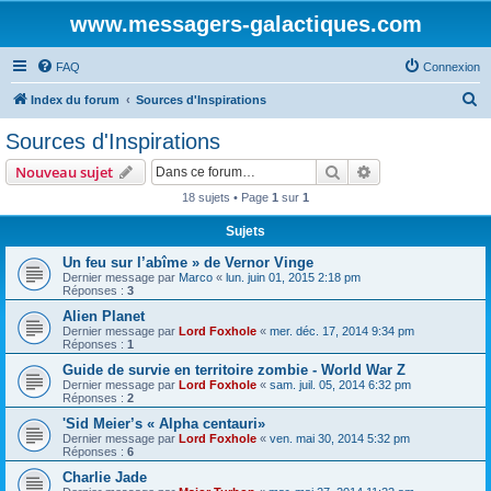
www.messagers-galactiques.com
FAQ
Connexion
R
Index du forum
Sources d'Inspirations
e
Sources d'Inspirations
c
Rechercher
Recherche avanc
Nouveau sujet
h
18 sujets • Page
1
sur
1
e
Sujets
r
c
Un feu sur l’abîme » de Vernor Vinge
Dernier message par
Marco
«
lun. juin 01, 2015 2:18 pm
h
Réponses :
3
e
Alien Planet
Dernier message par
Lord Foxhole
«
mer. déc. 17, 2014 9:34 pm
r
Réponses :
1
Guide de survie en territoire zombie - World War Z
Dernier message par
Lord Foxhole
«
sam. juil. 05, 2014 6:32 pm
Réponses :
2
'Sid Meier’s « Alpha centauri»
Dernier message par
Lord Foxhole
«
ven. mai 30, 2014 5:32 pm
Réponses :
6
Charlie Jade