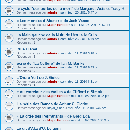
Dernier message par
Major Turbop
«
mar. mai 27, 2014 11:22 am
le cycle "des portes de la mort" de Margaret Weis et Tracy H
Dernier message par
admin
«
sam. févr. 26, 2011 5:47 pm
« Les mondes d’Alastor » de Jack Vance
Dernier message par
Major Turbop
«
sam. févr. 26, 2011 5:43 pm
Réponses :
4
La Main gauche de la Nuit; de Ursula le Guin
Dernier message par
admin
«
sam. févr. 26, 2011 5:40 pm
Réponses :
1
Blue Planet
Dernier message par
admin
«
sam. déc. 11, 2010 9:48 pm
Réponses :
3
Série de "La Culture" de Ian M. Banks
Dernier message par
admin
«
sam. déc. 11, 2010 9:43 pm
Réponses :
2
L'Ordre Vert de J. Guieu
Dernier message par
admin
«
sam. déc. 11, 2010 8:31 pm
Réponses :
4
« Au carrefour des étoiles » de Clifford d Simak
Dernier message par
Major Turbop
«
mer. déc. 08, 2010 6:03 pm
'La série des Ramas de Arthur C. Clarke
Dernier message par
major_slash
«
mer. déc. 08, 2010 5:46 pm
« La citée des Permutants » de Greg Ega
Dernier message par
Major Turbop
«
mar. déc. 07, 2010 10:53 pm
Le dit d'Aka d'U. Le guin