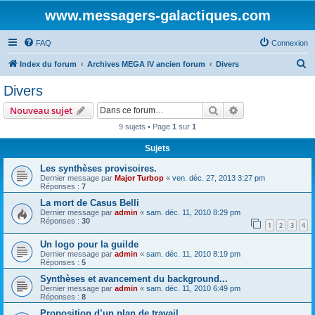
www.messagers-galactiques.com
FAQ
Connexion
R
Index du forum
Archives MEGA IV ancien forum
Divers
e
Divers
c
Rechercher
Recherche avanc
Nouveau sujet
h
9 sujets • Page
1
sur
1
e
Sujets
r
c
Les synthèses provisoires.
Dernier message par
Major Turbop
«
ven. déc. 27, 2013 3:27 pm
h
Réponses :
7
e
La mort de Casus Belli
Dernier message par
admin
«
sam. déc. 11, 2010 8:29 pm
r
Réponses :
30
1
2
3
4
Un logo pour la guilde
Dernier message par
admin
«
sam. déc. 11, 2010 8:19 pm
Réponses :
5
Synthèses et avancement du background...
Dernier message par
admin
«
sam. déc. 11, 2010 6:49 pm
Réponses :
8
Proposition d’un plan de travail.