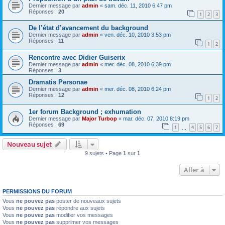
Dernier message par
admin
«
sam. déc. 11, 2010 6:47 pm
Réponses :
20
1
2
3
De l’état d’avancement du background
Dernier message par
admin
«
ven. déc. 10, 2010 3:53 pm
Réponses :
11
1
2
Rencontre avec Didier Guiserix
Dernier message par
admin
«
mer. déc. 08, 2010 6:39 pm
Réponses :
3
Dramatis Personae
Dernier message par
admin
«
mer. déc. 08, 2010 6:24 pm
Réponses :
12
1
2
1er forum Background ; exhumation
Dernier message par
Major Turbop
«
mar. déc. 07, 2010 8:19 pm
Réponses :
69
1
4
5
6
7
…
Nouveau sujet
9 sujets • Page
1
sur
1
Aller à
PERMISSIONS DU FORUM
Vous
ne pouvez pas
poster de nouveaux sujets
Vous
ne pouvez pas
répondre aux sujets
Vous
ne pouvez pas
modifier vos messages
Vous
ne pouvez pas
supprimer vos messages