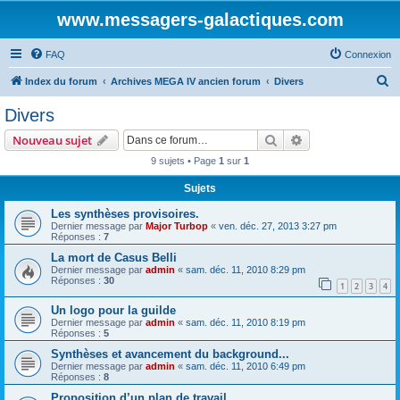
www.messagers-galactiques.com
FAQ
Connexion
R
Index du forum
Archives MEGA IV ancien forum
Divers
e
Divers
c
Rechercher
Recherche avanc
Nouveau sujet
h
9 sujets • Page
1
sur
1
e
Sujets
r
c
Les synthèses provisoires.
Dernier message par
Major Turbop
«
ven. déc. 27, 2013 3:27 pm
h
Réponses :
7
e
La mort de Casus Belli
Dernier message par
admin
«
sam. déc. 11, 2010 8:29 pm
r
Réponses :
30
1
2
3
4
Un logo pour la guilde
Dernier message par
admin
«
sam. déc. 11, 2010 8:19 pm
Réponses :
5
Synthèses et avancement du background...
Dernier message par
admin
«
sam. déc. 11, 2010 6:49 pm
Réponses :
8
Proposition d’un plan de travail.