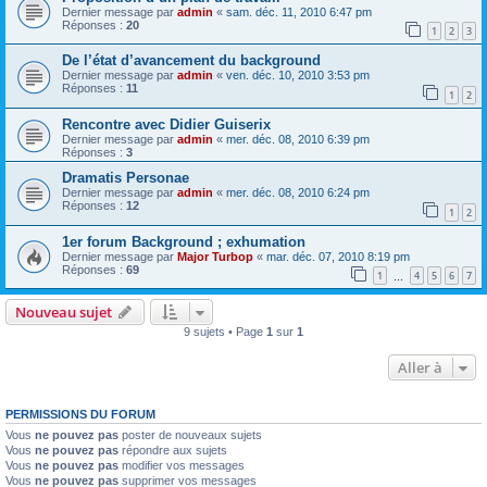
Dernier message par
admin
«
sam. déc. 11, 2010 6:47 pm
Réponses :
20
1
2
3
De l’état d’avancement du background
Dernier message par
admin
«
ven. déc. 10, 2010 3:53 pm
Réponses :
11
1
2
Rencontre avec Didier Guiserix
Dernier message par
admin
«
mer. déc. 08, 2010 6:39 pm
Réponses :
3
Dramatis Personae
Dernier message par
admin
«
mer. déc. 08, 2010 6:24 pm
Réponses :
12
1
2
1er forum Background ; exhumation
Dernier message par
Major Turbop
«
mar. déc. 07, 2010 8:19 pm
Réponses :
69
1
4
5
6
7
…
Nouveau sujet
9 sujets • Page
1
sur
1
Aller à
PERMISSIONS DU FORUM
Vous
ne pouvez pas
poster de nouveaux sujets
Vous
ne pouvez pas
répondre aux sujets
Vous
ne pouvez pas
modifier vos messages
Vous
ne pouvez pas
supprimer vos messages