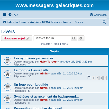
www.messagers-galactiques.com
FAQ
Connexion
R
Index du forum
Archives MEGA IV ancien forum
Divers
e
Divers
c
Rechercher
Recherche avanc
Nouveau sujet
h
9 sujets • Page
1
sur
1
e
Sujets
r
c
Les synthèses provisoires.
Dernier message par
Major Turbop
«
ven. déc. 27, 2013 3:27 pm
h
Réponses :
7
e
La mort de Casus Belli
Dernier message par
admin
«
sam. déc. 11, 2010 8:29 pm
r
Réponses :
30
1
2
3
4
Un logo pour la guilde
Dernier message par
admin
«
sam. déc. 11, 2010 8:19 pm
Réponses :
5
Synthèses et avancement du background...
Dernier message par
admin
«
sam. déc. 11, 2010 6:49 pm
Réponses :
8
Proposition d’un plan de travail.