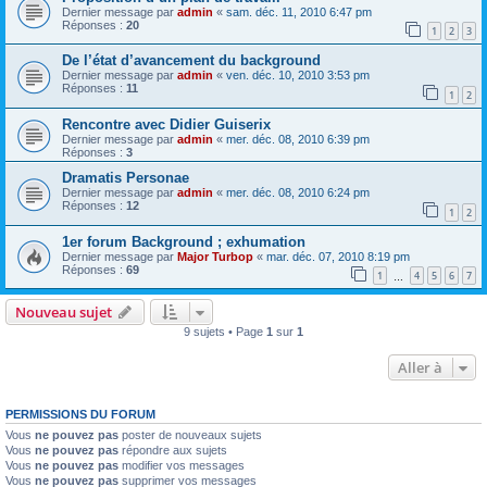
Dernier message par
admin
«
sam. déc. 11, 2010 6:47 pm
Réponses :
20
1
2
3
De l’état d’avancement du background
Dernier message par
admin
«
ven. déc. 10, 2010 3:53 pm
Réponses :
11
1
2
Rencontre avec Didier Guiserix
Dernier message par
admin
«
mer. déc. 08, 2010 6:39 pm
Réponses :
3
Dramatis Personae
Dernier message par
admin
«
mer. déc. 08, 2010 6:24 pm
Réponses :
12
1
2
1er forum Background ; exhumation
Dernier message par
Major Turbop
«
mar. déc. 07, 2010 8:19 pm
Réponses :
69
1
4
5
6
7
…
Nouveau sujet
9 sujets • Page
1
sur
1
Aller à
PERMISSIONS DU FORUM
Vous
ne pouvez pas
poster de nouveaux sujets
Vous
ne pouvez pas
répondre aux sujets
Vous
ne pouvez pas
modifier vos messages
Vous
ne pouvez pas
supprimer vos messages